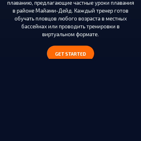
плаванию, предлагающие частные уроки плавания
в районе Майами-Дейд. Каждый тренер готов
обучать пловцов любого возраста в местных
бассейнах или проводить тренировки в
виртуальном формате.
GET STARTED
ПЛАВАНИЕ ДЛЯ МЛАДЕНЦЕВ
Малыши будут иметь различные уровни готовности к
плаванию, которые зависят от того, насколько
комфортно они чувствуют себя в воде.
Уроки
плавания для
младенцев не должны быть навязаны,