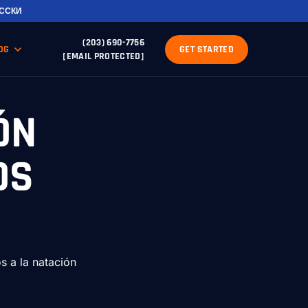
ССКИ
(203) 690-7756
OG
GET STARTED
[EMAIL PROTECTED]
ÓN
OS
s a la natación