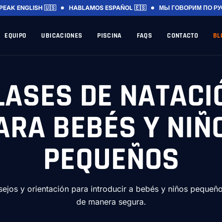
PEAK ENGLISH 🇺🇸
HABLAMOS ESPAÑOL 🇪🇸
МЫ ГОВОРИМ ПО РУ
EQUIPO
UBICACIONES
PISCINA
FAQS
CONTACTO
BL
LASES DE NATACI
ARA BEBÉS Y NIÑ
PEQUEÑOS
ejos y orientación para introducir a bebés y niños pequeño
de manera segura.