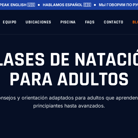
PEAK ENGLISH 🇺🇸
HABLAMOS ESPAÑOL 🇪🇸
МЫ ГОВОРИМ ПО РУ
EQUIPO
UBICACIONES
PISCINA
FAQS
CONTACTO
BL
LASES DE NATACI
PARA ADULTOS
onsejos y orientación adaptados para adultos que aprenden
principiantes hasta avanzados.