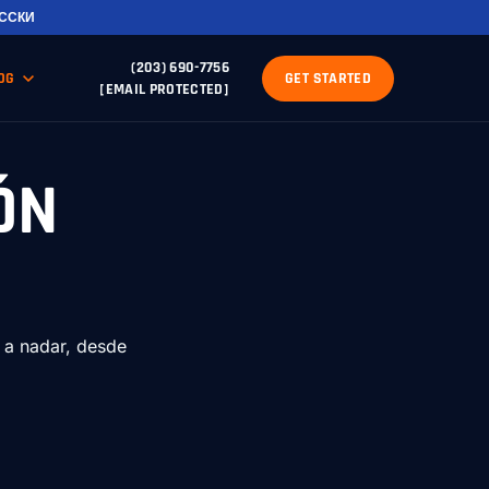
ССКИ
(203) 690-7756
OG
GET STARTED
[EMAIL PROTECTED]
ÓN
 a nadar, desde