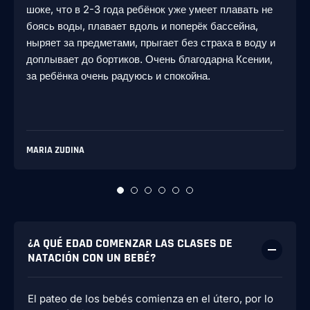
шоке, что в 2-3 года ребёнок уже умеет плавать не
боясь воды, плавает вдоль и поперёк бассейна,
ныряет за предметами, прыгает без страха в воду и
доплывает до бортиков. Очень благодарна Ксении,
за ребёнка очень радуюсь и спокойна.
MARIA ZUDINA
¿A QUÉ EDAD COMENZAR LAS CLASES DE
NATACIÓN CON UN BEBÉ?
El pateo de los bebés comienza en el útero, por lo