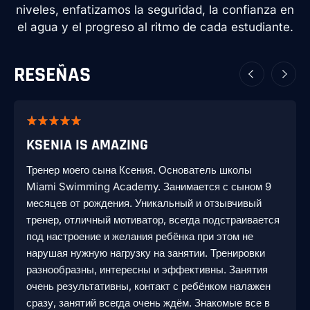
niveles, enfatizamos la seguridad, la confianza en
el agua y el progreso al ritmo de cada estudiante.
RESEÑAS
KSENIA IS AMAZING
Тренер моего сына Ксения. Основатель школы
Miami Swimming Academy. Занимается с сыном 9
месяцев от рождения. Уникальный и отзывчивый
тренер, отличный мотиватор, всегда подстраивается
под настроение и желания ребёнка при этом не
нарушая нужную нагрузку на занятии. Тренировки
разнообразны, интересны и эффективны. Занятия
очень результативны, контакт с ребёнком налажен
сразу, занятий всегда очень ждём. Знакомые все в