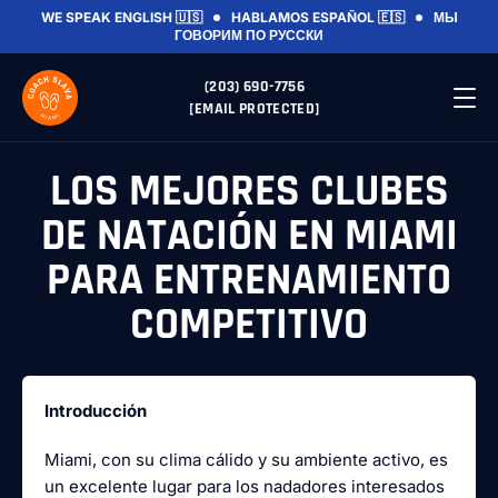
WE SPEAK ENGLISH 🇺🇸
HABLAMOS ESPAÑOL 🇪🇸
МЫ
ГОВОРИМ ПО РУССКИ
(203) 690-7756
[EMAIL PROTECTED]
LOS MEJORES CLUBES
DE NATACIÓN EN MIAMI
PARA ENTRENAMIENTO
COMPETITIVO
Introducción
Miami, con su clima cálido y su ambiente activo, es
un excelente lugar para los nadadores interesados