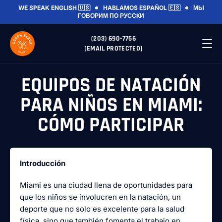
WE SPEAK ENGLISH 🇺🇸
HABLAMOS ESPAÑOL 🇪🇸
МЫ
ГОВОРИМ ПО РУССКИ
(203) 690-7756
[EMAIL PROTECTED]
EQUIPOS DE NATACIÓN
PARA NIÑOS EN MIAMI:
CÓMO PARTICIPAR
Introducción
Miami es una ciudad llena de oportunidades para
que los niños se involucren en la natación, un
deporte que no solo es excelente para la salud
física, sino que también fomenta el trabajo en