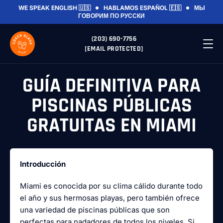
WE SPEAK ENGLISH 🇺🇸
HABLAMOS ESPAÑOL 🇪🇸
МЫ
ГОВОРИМ ПО РУССКИ
(203) 690-7756
[EMAIL PROTECTED]
GUÍA DEFINITIVA PARA
PISCINAS PÚBLICAS
GRATUITAS EN MIAMI
Introducción
Miami es conocida por su clima cálido durante todo
el año y sus hermosas playas, pero también ofrece
una variedad de piscinas públicas que son
perfectas para nadadores de todos los niveles. Si