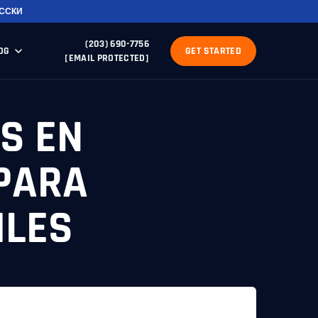
ССКИ
(203) 690-7756
OG
GET STARTED
[EMAIL PROTECTED]
S EN
 PARA
ILES