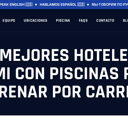
PEAK ENGLISH 🇺🇸
HABLAMOS ESPAÑOL 🇪🇸
МЫ ГОВОРИМ ПО РУ
EQUIPO
UBICACIONES
PISCINA
FAQS
CONTACTO
BL
 MEJORES HOTELE
I CON PISCINAS
RENAR POR CARR