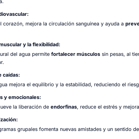
a.
diovascular:
el corazón, mejora la circulación sanguínea y ayuda a
prev
uscular y la flexibilidad:
tural del agua permite
fortalecer músculos
sin pesas, al ti
r.
e caídas:
agua mejora el equilibrio y la estabilidad, reduciendo el ries
s y emocionales:
ueve la liberación de
endorfinas
, reduce el estrés y mejor
ización:
ogramas grupales fomenta nuevas amistades y un sentido d