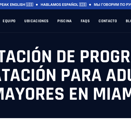
PEAK ENGLISH 🇺🇸
HABLAMOS ESPAÑOL 🇪🇸
МЫ ГОВОРИМ ПО РУ
EQUIPO
UBICACIONES
PISCINA
FAQS
CONTACTO
BL
TACIÓN DE PROG
ATACIÓN PARA AD
MAYORES EN MIAM