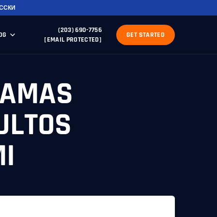
ССКИ
(203) 690-7756
OG
GET STARTED
[EMAIL PROTECTED]
RAMAS
ULTOS
I