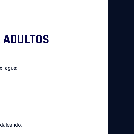
A ADULTOS
el agua:
edaleando.