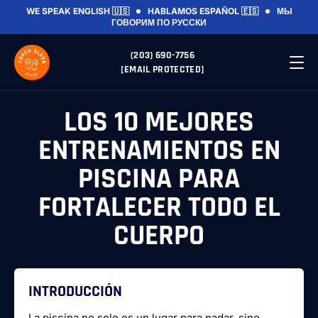
WE SPEAK ENGLISH 🇺🇸
HABLAMOS ESPAÑOL 🇪🇸
МЫ
ГОВОРИМ ПО РУССКИ
(203) 690-7756
[EMAIL PROTECTED]
LOS 10 MEJORES
ENTRENAMIENTOS EN
PISCINA PARA
FORTALECER TODO EL
CUERPO
INTRODUCCIÓN
La piscina no solo es un lugar para nadar, sino