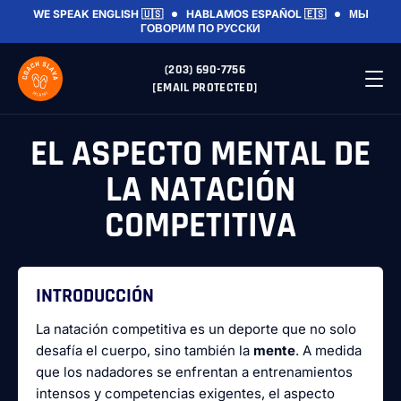
WE SPEAK ENGLISH 🇺🇸
HABLAMOS ESPAÑOL 🇪🇸
МЫ
ГОВОРИМ ПО РУССКИ
(203) 690-7756
[EMAIL PROTECTED]
EL ASPECTO MENTAL DE
LA NATACIÓN
COMPETITIVA
INTRODUCCIÓN
La natación competitiva es un deporte que no solo
desafía el cuerpo, sino también la
mente
. A medida
que los nadadores se enfrentan a entrenamientos
intensos y competencias exigentes, el aspecto