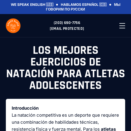
WE SPEAK ENGLISH 🇺🇸
HABLAMOS ESPAÑOL 🇪🇸
МЫ
ГОВОРИМ ПО РУССКИ
(203) 690-7756
[EMAIL PROTECTED]
LOS MEJORES
EJERCICIOS DE
NATACIÓN PARA ATLETAS
ADOLESCENTES
Introducción
La natación competitiva es un deporte que requiere
una combinación de habilidades técnicas,
resistencia física y fuerza mental. Para los
atletas