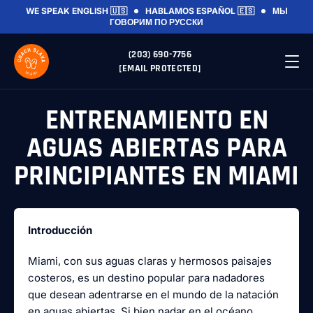
WE SPEAK ENGLISH 🇺🇸
HABLAMOS ESPAÑOL 🇪🇸
МЫ
ГОВОРИМ ПО РУССКИ
(203) 690-7756
[EMAIL PROTECTED]
ENTRENAMIENTO EN
AGUAS ABIERTAS PARA
PRINCIPIANTES EN MIAMI
Introducción
Miami, con sus aguas claras y hermosos paisajes
costeros, es un destino popular para nadadores
que desean adentrarse en el mundo de la natación
en aguas abiertas. Si bien nadar en el océano