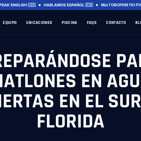
PEAK ENGLISH 🇺🇸
HABLAMOS ESPAÑOL 🇪🇸
МЫ ГОВОРИМ ПО РУ
EQUIPO
UBICACIONES
PISCINA
FAQS
CONTACTO
BL
REPARÁNDOSE PA
IATLONES EN AG
IERTAS EN EL SUR
FLORIDA