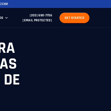
ССКИ
(203) 690-7756
OG
GET STARTED
[EMAIL PROTECTED]
RA
UAS
 DE