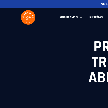
WE S
PROGRAMAS
RESEÑAS
P
TR
AB