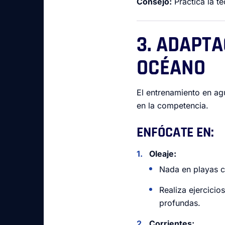
Consejo:
Practica la té
3. ADAPTA
OCÉANO
El entrenamiento en ag
en la competencia.
ENFÓCATE EN:
Oleaje:
Nada en playas c
Realiza ejercici
profundas.
Corrientes: