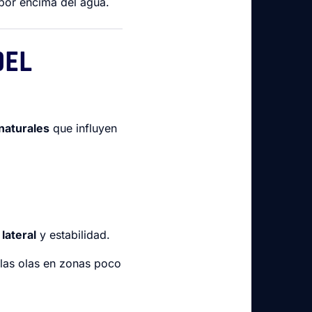
e por encima del agua.
DEL
naturales
que influyen
lateral
y estabilidad.
las olas en zonas poco