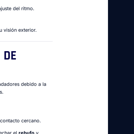
juste del ritmo.
 visión exterior.
 DE
adadores debido a la
s.
contacto cercano.
echar el
rebufo
y