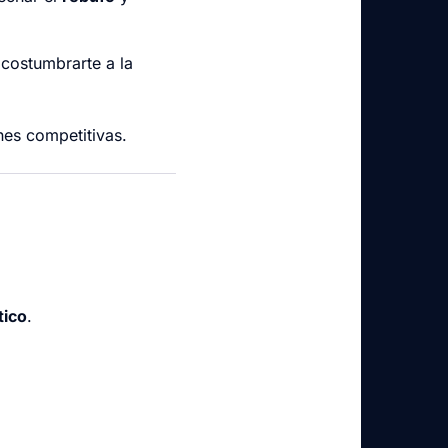
acostumbrarte a la
nes competitivas.
tico
.