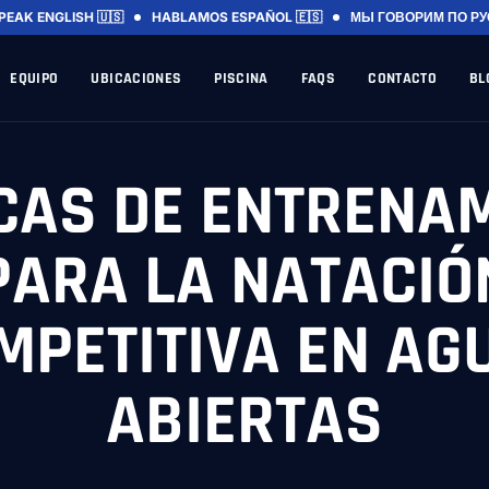
PEAK ENGLISH 🇺🇸
HABLAMOS ESPAÑOL 🇪🇸
МЫ ГОВОРИМ ПО РУ
EQUIPO
UBICACIONES
PISCINA
FAQS
CONTACTO
BL
CAS DE ENTRENA
PARA LA NATACIÓ
MPETITIVA EN AG
ABIERTAS