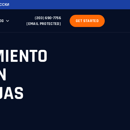
ССКИ
(203) 690-7756
OG
GET STARTED
[EMAIL PROTECTED]
MIENTO
N
UAS