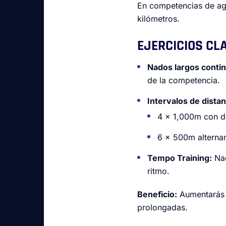
En competencias de agu
kilómetros.
EJERCICIOS CL
Nados largos conti
de la competencia.
Intervalos de distan
4 x 1,000m con d
6 x 500m alterna
Tempo Training:
Na
ritmo.
Beneficio:
Aumentarás t
prolongadas.