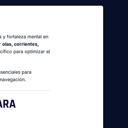
a y fortaleza mental en
ar
olas, corrientes,
ífico para optimizar el
esenciales para
 navegación.
ARA