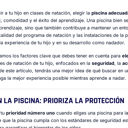
r a tu hijo en clases de natación, elegir la
piscina adecuad
d, comodidad y el éxito del aprendizaje. Una piscina bien s
 aprendizaje, sino que también contribuye a mantener un ent
calidad del programa de natación y las instalaciones de la
la experiencia de tu hijo y en su desarrollo como nadador.
oramos los factores clave que debes tener en cuenta para
el
es de natación de tu hijo, enfocados en la
seguridad
, la
ac
l de este artículo, tendrás una mejor idea de qué buscar en 
nga la mejor experiencia posible mientras aprende a nadar.
N LA PISCINA: PRIORIZA LA PROTECCIÓN
 tu
prioridad número uno
cuando eliges una piscina para la
de que la piscina cumpla con los estándares de seguridad es
 garantizar el bienestar de los niños.