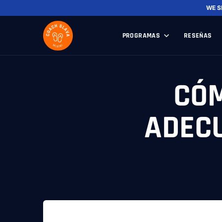
WE S
PROGRAMAS
RESEÑAS
CÓM
ADEC