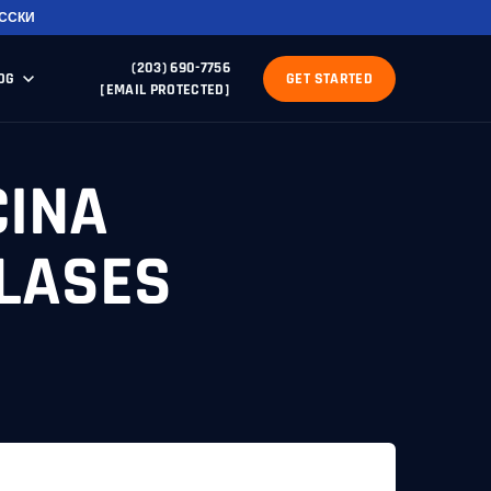
ССКИ
(203) 690-7756
OG
GET STARTED
[EMAIL PROTECTED]
CINA
LASES