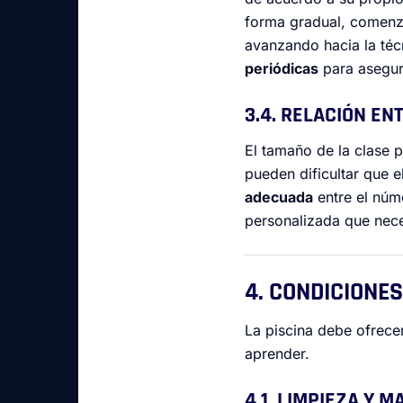
forma gradual, comenza
avanzando hacia la técn
periódicas
para asegur
3.4. RELACIÓN E
El tamaño de la clase p
pueden dificultar que 
adecuada
entre el nú
personalizada que nece
4. CONDICIONES
La piscina debe ofrece
aprender.
4.1. LIMPIEZA Y 