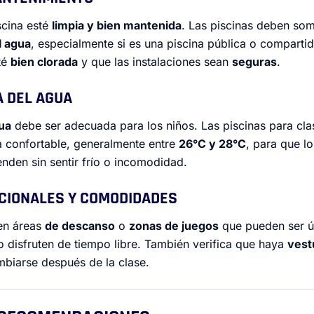
scina esté
limpia y bien mantenida
. Las piscinas deben so
l agua
, especialmente si es una piscina pública o comparti
té
bien clorada
y que las instalaciones sean
seguras
.
A DEL AGUA
ua
debe ser adecuada para los niños. Las piscinas para cl
a confortable, generalmente entre
26°C y 28°C
, para que lo
den sin sentir frío o incomodidad.
ICIONALES Y COMODIDADES
en áreas
de descanso
o
zonas de juegos
que pueden ser út
 o disfruten de tiempo libre. También verifica que haya
vest
biarse después de la clase.