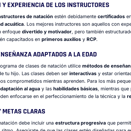
ÓN Y EXPERIENCIA DE LOS INSTRUCTORES
nstructores de natación
estén debidamente
certificados
e
d acuática
. Los mejores instructores son aquellos con exp
n enfoque
divertido y motivador
, pero también estructurad
stén capacitados en
primeros auxilios
y
RCP
.
 ENSEÑANZA ADAPTADOS A LA EDAD
rograma de clases de natación utilice
métodos de enseñanz
 de tu hijo. Las clases deben ser
interactivas
y estar orienta
iños comprometidos mientras aprenden. Para los más peque
adaptación al agua
y las
habilidades básicas
, mientras que
eden enfocarse en el perfeccionamiento de la técnica y la
r
 Y METAS CLARAS
atación debe incluir una
estructura progresiva
que permit
 ritmo. Asegúrate de que las clases estén diseñadas para e