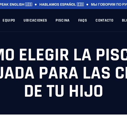
PEAK ENGLISH 🇺🇸
HABLAMOS ESPAÑOL 🇪🇸
МЫ ГОВОРИМ ПО РУ
EQUIPO
UBICACIONES
PISCINA
FAQS
CONTACTO
BL
O ELEGIR LA PIS
UADA PARA LAS C
DE TU HIJO