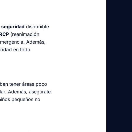
 seguridad
disponible
RCP
(reanimación
 emergencia. Además,
uridad en todo
eben tener áreas poco
dar. Además, asegúrate
niños pequeños no