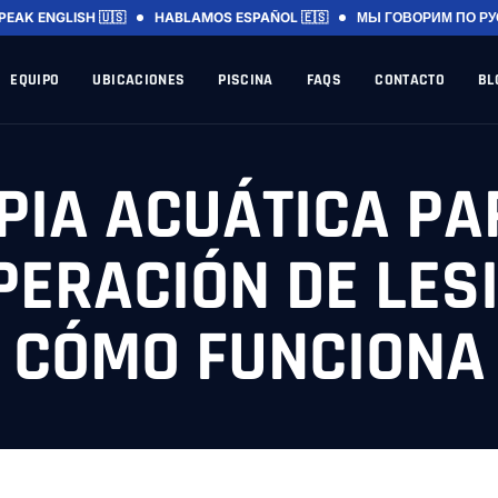
PEAK ENGLISH 🇺🇸
HABLAMOS ESPAÑOL 🇪🇸
МЫ ГОВОРИМ ПО РУ
EQUIPO
UBICACIONES
PISCINA
FAQS
CONTACTO
BL
PIA ACUÁTICA PA
ERACIÓN DE LES
CÓMO FUNCIONA