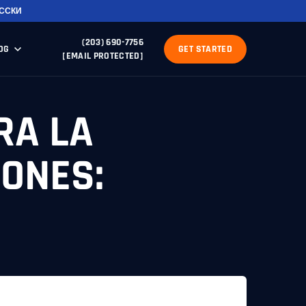
ССКИ
(203) 690-7756
OG
GET STARTED
[EMAIL PROTECTED]
RA LA
IONES: