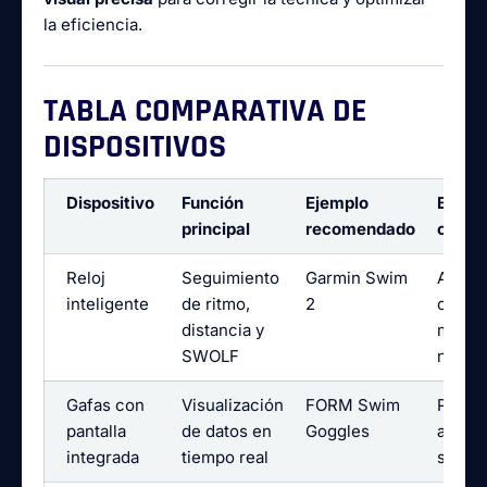
la eficiencia.
TABLA COMPARATIVA DE
DISPOSITIVOS
Dispositivo
Función
Ejemplo
Benefi
principal
recomendado
clave
Reloj
Seguimiento
Garmin Swim
Anális
inteligente
de ritmo,
2
compl
distancia y
métric
SWOLF
nado
Gafas con
Visualización
FORM Swim
Permi
pantalla
de datos en
Goggles
ajusta
integrada
tiempo real
sin de