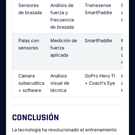
Sensores
Análisis de
Trainesense
Optim
de brazada
fuerza y
SmartPaddle
de la 
frecuencia
de br
de brazada
Palas con
Medición de
SmartPaddle
Mejora
sensores
fuerza
potenc
aplicada
cada
movim
Cámara
Análisis
GoPro Hero 11
Identi
subacuática
visual de
+ Coach’s Eye
de err
+ software
técnica
técni
CONCLUSIÓN
La tecnología ha revolucionado el entrenamiento