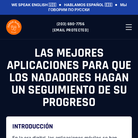
WE SPEAK ENGLISH 🇺🇸
HABLAMOS ESPAÑOL 🇪🇸
МЫ
ГОВОРИМ ПО РУССКИ
(203) 690-7756
[EMAIL PROTECTED]
LAS MEJORES
APLICACIONES PARA QUE
LOS NADADORES HAGAN
UN SEGUIMIENTO DE SU
PROGRESO
INTRODUCCIÓN
En la era digital, las aplicaciones móviles se han