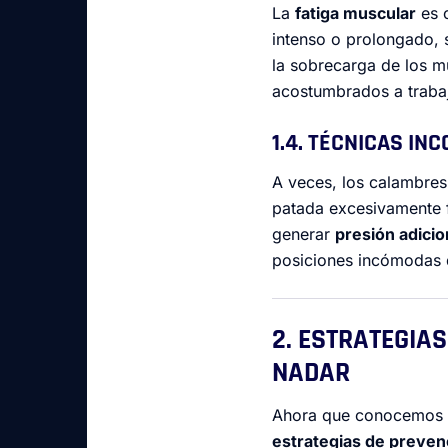
La
fatiga muscular
es o
intenso o prolongado, 
la sobrecarga de los 
acostumbrados a trabaj
1.4. TÉCNICAS IN
A veces, los calambre
patada excesivamente f
generar
presión adicio
posiciones incómodas d
2. ESTRATEGIA
NADAR
Ahora que conocemos la
estrategias de preven