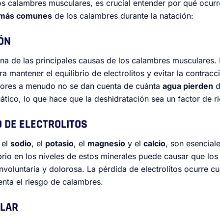
los calambres musculares, es crucial entender por qué ocurr
 más comunes
de los calambres durante la natación:
IÓN
na de las principales causas de los calambres musculares. 
ra mantener el equilibrio de electrolitos y evitar la contrac
adores a menudo no se dan cuenta de cuánta
agua pierden
d
tico, lo que hace que la deshidratación sea un factor de r
IO DE ELECTROLITOS
 el
sodio
, el
potasio
, el
magnesio
y el
calcio
, son esencial
brio en los niveles de estos minerales puede causar que lo
nvoluntaria y dolorosa. La pérdida de electrolitos ocurre 
enta el riesgo de calambres.
ULAR