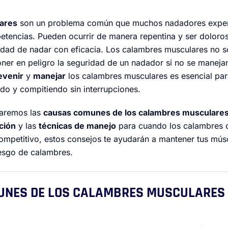
ares
son un problema común que muchos nadadores experi
tencias. Pueden ocurrir de manera repentina y ser doloros
idad de nadar con eficacia. Los calambres musculares no s
ner en peligro la seguridad de un nadador si no se manej
evenir
y
manejar
los calambres musculares es esencial par
do y compitiendo sin interrupciones.
oraremos las
causas comunes de los calambres musculare
ción
y las
técnicas de manejo
para cuando los calambres o
ompetitivo, estos consejos te ayudarán a mantener tus mús
iesgo de calambres.
UNES DE LOS CALAMBRES MUSCULARES 