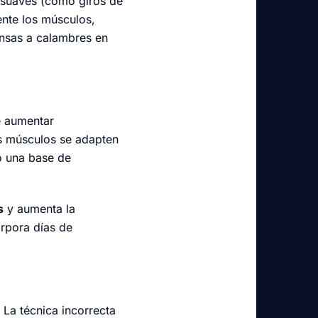
 suaves (como giros de
ente los músculos,
nsas a calambres en
e aumentar
s músculos se adapten
do una base de
s
y aumenta la
orpora días de
La técnica incorrecta