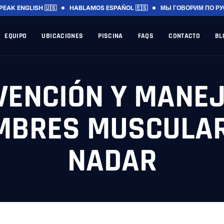
PEAK ENGLISH 🇺🇸
HABLAMOS ESPAÑOL 🇪🇸
МЫ ГОВОРИМ ПО РУ
EQUIPO
UBICACIONES
PISCINA
FAQS
CONTACTO
BL
VENCIÓN Y MANEJ
MBRES MUSCULAR
NADAR