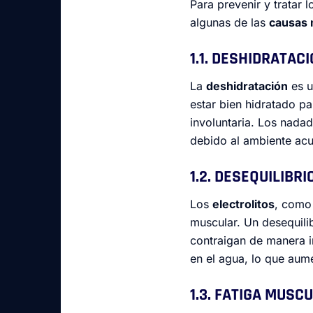
Para prevenir y tratar 
algunas de las
causas
1.1. DESHIDRATAC
La
deshidratación
es u
estar bien hidratado pa
involuntaria. Los nad
debido al ambiente acuá
1.2. DESEQUILIBR
Los
electrolitos
, como
muscular. Un desequili
contraigan de manera i
en el agua, lo que aum
1.3. FATIGA MUSC