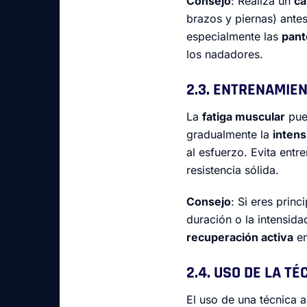
Consejo
: Realiza un
ca
brazos y piernas) ante
especialmente las
pant
los nadadores.
2.3. ENTRENAMIE
La
fatiga muscular
pue
gradualmente la
intens
al esfuerzo. Evita entr
resistencia sólida.
Consejo
: Si eres prin
duración o la intensid
recuperación activa
en
2.4. USO DE LA T
El uso de una técnica 