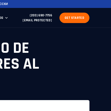
ССКИ
(203) 690-7756
OG
GET STARTED
[EMAIL PROTECTED]
O DE
ES AL