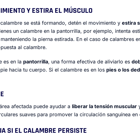
VIMIENTO Y ESTIRA EL MÚSCULO
 calambre se está formando, detén el movimiento y
estira
tienes un calambre en la pantorrilla, por ejemplo, intenta esti
y manteniendo la pierna estirada. En el caso de calambres e
opuesta al calambre.
e es en la
pantorrilla
, una forma efectiva de aliviarlo es
dob
l pie hacia tu cuerpo. Si el calambre es en los
pies o los de
VE
 área afectada puede ayudar a
liberar la tensión muscular
y
rculares suaves para promover la circulación sanguínea en 
GUA SI EL CALAMBRE PERSISTE