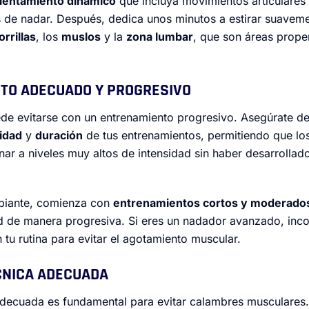
lentamiento dinámico
que incluya movimientos articulares
s de nadar. Después, dedica unos minutos a estirar suavem
orrillas
, los
muslos
y la
zona lumbar
, que son áreas prope
NTO ADECUADO Y PROGRESIVO
de evitarse con un entrenamiento progresivo. Asegúrate d
idad
y
duración
de tus entrenamientos, permitiendo que lo
enar a niveles muy altos de intensidad sin haber desarrolla
cipiante, comienza con
entrenamientos cortos y moderado
ad de manera progresiva. Si eres un nadador avanzado, inc
 tu rutina para evitar el agotamiento muscular.
ÉCNICA ADECUADA
adecuada es fundamental para evitar calambres musculares. 