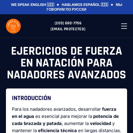
WE SPEAK ENGLISH 🇺🇸
HABLAMOS ESPAÑOL 🇪🇸
МЫ
ГОВОРИМ ПО РУССКИ
(203) 690-7756
[EMAIL PROTECTED]
EJERCICIOS DE FUERZA
EN NATACIÓN PARA
NADADORES AVANZADOS
INTRODUCCIÓN
Para los nadadores avanzados, desarrollar
fuerza
en el agua
es esencial para mejorar la
potencia de
cada brazada y patada
, aumentar la
velocidad
y
mantener la
eficiencia técnica
en largas distancias.